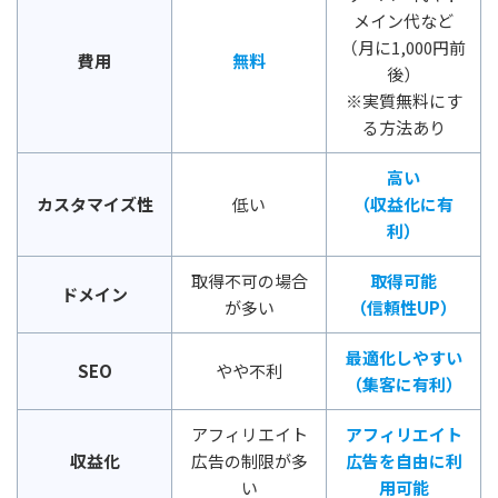
メイン代など
（月に1,000円前
費用
無料
後）
※実質無料にす
る方法あり
高い
カスタマイズ性
低い
（収益化に有
利）
取得不可の場合
取得可能
ドメイン
が多い
（信頼性UP）
最適化しやすい
SEO
やや不利
（集客に有利）
アフィリエイト
アフィリエイト
収益化
広告の制限が多
広告を自由に利
い
用可能