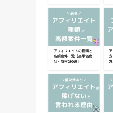
アフィリエイトの種類と
ア
高額案件一覧【高単価商
方
品・商材290選】
方