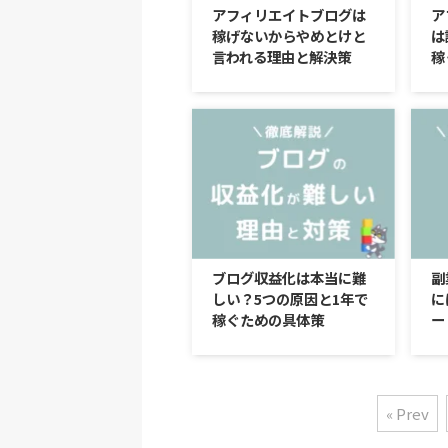
アフィリエイトブログは
ア
稼げないからやめとけと
は
言われる理由と解決策
稼
ブログ収益化は本当に難
副
しい？5つの原因と1年で
に
稼ぐための具体策
ー
« Prev